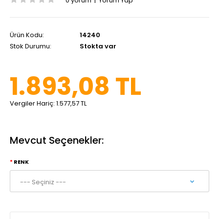
0 yorum
|
Yorum Yap
Ürün Kodu:
14240
Stok Durumu:
Stokta var
1.893,08 TL
Vergiler Hariç:
1.577,57 TL
Mevcut Seçenekler:
RENK