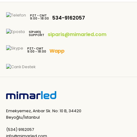
PZT - CMT
534-9162057
9:00 - 18:00
SIPARIŞ
siparis@mimarled.com
SUPPORT
PZT- CMT
Wapp
9:00 - 18:00
Emekyemez, Anbar Sk. No: 10 B, 34420
Beyoğlu/İstanbul
(534) 9162057
info@mimarled.com