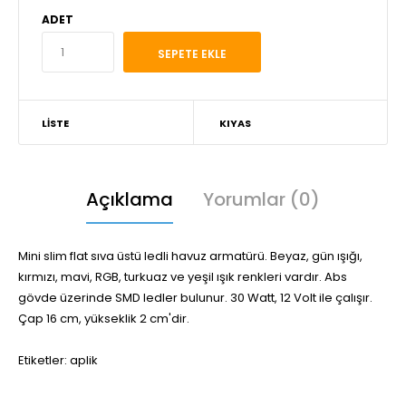
ADET
LISTE
KIYAS
Açıklama
Yorumlar (0)
Mini slim flat sıva üstü ledli havuz armatürü. Beyaz, gün ışığı,
kırmızı, mavi, RGB, turkuaz ve yeşil ışık renkleri vardır. Abs
gövde üzerinde SMD ledler bulunur. 30 Watt, 12 Volt ile çalışır.
Çap 16 cm, yükseklik 2 cm'dir.
Etiketler:
aplik