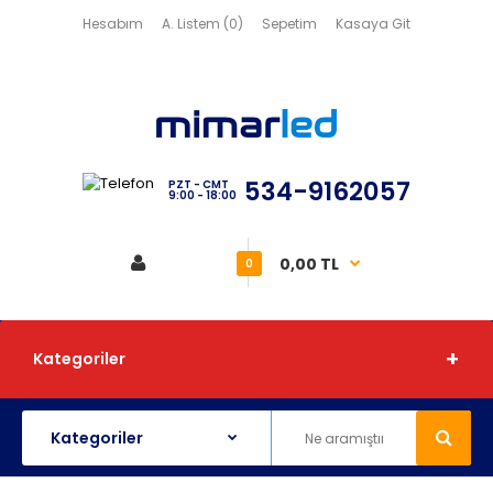
Hesabım
A. Listem (0)
Sepetim
Kasaya Git
534-9162057
PZT - CMT
9:00 - 18:00
0,00 TL
0
Kategoriler