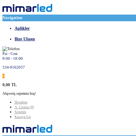
Navigation
Aplikler
Bize Ulaşın
Pzt - Cmt
9:00 - 18:00
534-9162057
0
0,00 TL
Alışveriş sepetiniz boş!
Hesabım
A. Listem (0)
Sepetim
Kasaya Git