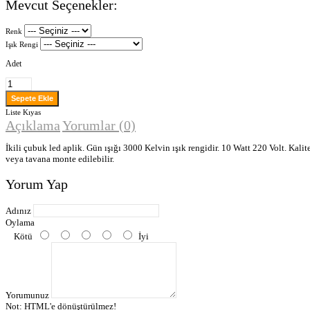
Mevcut Seçenekler:
Renk
Işık Rengi
Adet
Liste
Kıyas
Açıklama
Yorumlar (0)
İkili çubuk led aplik. Gün ışığı 3000 Kelvin ışık rengidir. 10 Watt 220 Volt. Kali
veya tavana monte edilebilir.
Yorum Yap
Adınız
Oylama
Kötü
İyi
Yorumunuz
Not:
HTML'e dönüştürülmez!