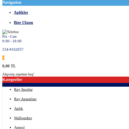
Navigation
Aplikler
Bize Ulaşın
Pzt - Cmt
9:00 - 18:00
534-9162057
0
0,00 TL
Alışveriş sepetiniz boş!
Kategoriler
Ray Spotlar
Ray Aparatları
Aplik
Wallwasher
Ampul